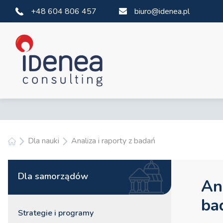
+48 604 806 457
biuro@idenea.pl
Dla nauki
Analiza i raporty z badań
Dla samorządów
An
ba
Strategie i programy